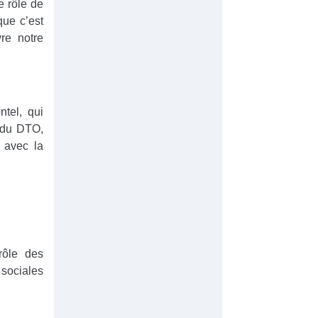
e rôle de
que c’est
re notre
tel, qui
t du DTO,
b avec la
rôle des
sociales