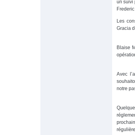
un suivi 
Frederic
Les cons
Gracia d
Blaise M
opératio
Avec l’a
souhaito
notre pa
Quelques
régleme
prochai
régulièr