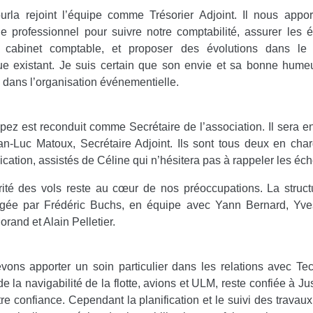
rla rejoint l’équipe comme Trésorier Adjoint. Il nous appo
e professionnel pour suivre notre comptabilité, assurer les
 cabinet comptable, et proposer des évolutions dans le
ue existant. Je suis certain que son envie et sa bonne hume
 dans l’organisation événementielle.
ez est reconduit comme Secrétaire de l’association. Il sera 
n-Luc Matoux, Secrétaire Adjoint. Ils sont tous deux en cha
ation, assistés de Céline qui n’hésitera pas à rappeler les éc
rité des vols reste au cœur de nos préoccupations. La struc
rigée par Frédéric Buchs, en équipe avec Yann Bernard, Yves
orand et Alain Pelletier.
ons apporter un soin particulier dans les relations avec T
e la navigabilité de la flotte, avions et ULM, reste confiée à Jus
tre confiance. Cependant la planification et le suivi des travaux