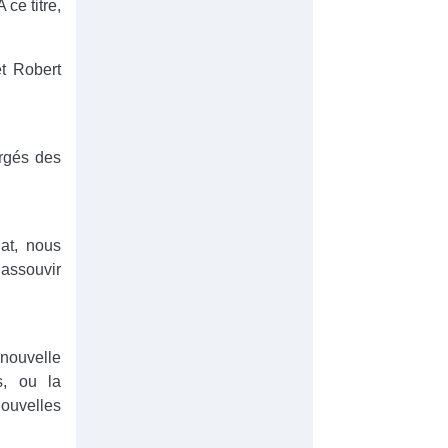
 ce titre,
et Robert
argés des
iat, nous
 assouvir
 nouvelle
s, ou la
ouvelles