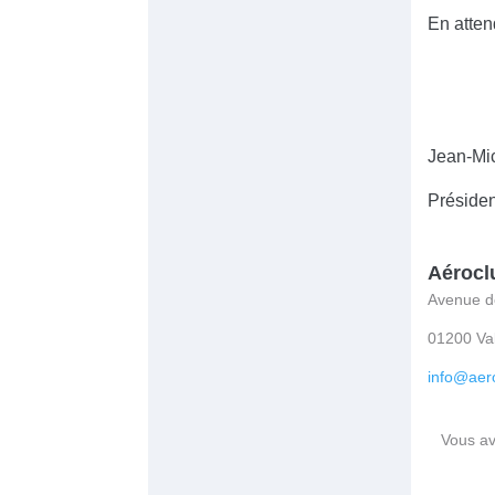
En atten
Jean-Mi
Présiden
Aérocl
Avenue d
01200 Va
info@aero
Vous av