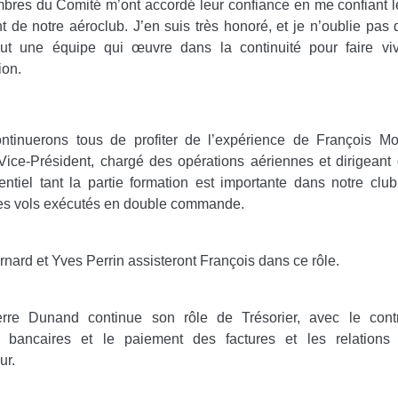
res du Comité m’ont accordé leur confiance en me confiant l
t de notre aéroclub. J’en suis très honoré, et je n’oublie pas 
out une équipe qui œuvre dans la continuité pour faire viv
ion.
ntinuerons tous de profiter de l’expérience de François Mon
Vice-Président, chargé des opérations aériennes et dirigean
entiel tant la partie formation est importante dans notre clu
es vols exécutés en double commande.
nard et Yves Perrin assisteront François dans ce rôle.
erre Dunand continue son rôle de Trésorier, avec le cont
 bancaires et le paiement des factures et les relations 
ur.