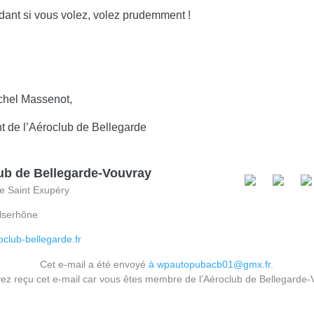
dant si vous volez, volez prudemment !
chel Massenot,
t de l’Aéroclub de Bellegarde
ub de Bellegarde-Vouvray
e Saint Exupéry
lserhône
club-bellegarde.fr
Cet e-mail a été envoyé
à wpautopubacb01@gmx.fr
.
ez reçu cet e-mail car vous êtes membre de l’Aéroclub de Bellegarde-
Merci de ne pas vous désinscrire de lette lettre d’information !