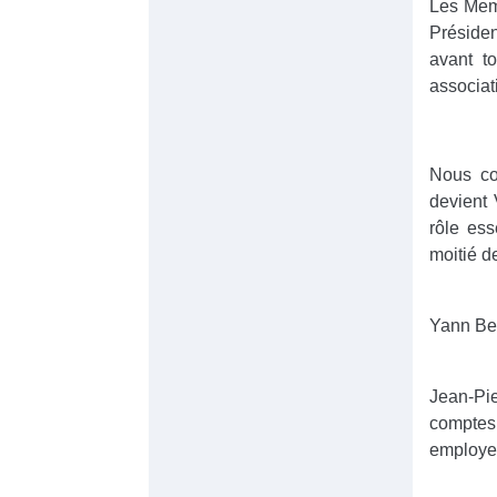
Les Memb
Présiden
avant t
associat
Nous co
devient 
rôle ess
moitié d
Yann Ber
Jean-Pi
comptes
employe