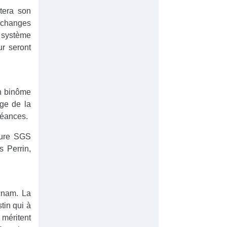
rtera son
 échanges
 système
ur seront
en binôme
rge de la
héances.
ture SGS
 Perrin,
ecnam. La
tin qui à
 méritent