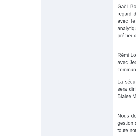
Gaël Bou
regard d
avec le
analytiq
précieux
Rémi Lop
avec Jea
communic
La sécu
sera di
Blaise M
Nous dev
gestion d
toute no