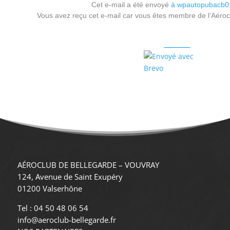
Cet e-mail a été envoyé
à wpautopubacb0
Vous avez reçu cet e-mail car vous êtes membre de l’Aéroc
Merci de ne pas vous désinscrire de lette lettre d’information 
Me désinscrire
AÉROCLUB DE BELLEGARDE – VOUVRAY
124, Avenue de Saint Exupéry
01200 Valserhône
Tel : 04 50 48 06 54
info@aeroclub-bellegarde.fr