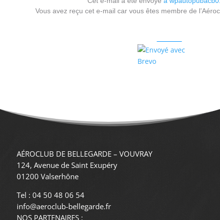
Cet e-mail a été envoyé
à wpautopubacb0
Vous avez reçu cet e-mail car vous êtes membre de l’Aéroc
Merci de ne pas vous désinscrire de lette lettre d’information 
Me désinscrire
AÉROCLUB DE BELLEGARDE – VOUVRAY
124, Avenue de Saint Exupéry
01200 Valserhône
Tel : 04 50 48 06 54
info@aeroclub-bellegarde.fr
NOS PARTENAIRES :